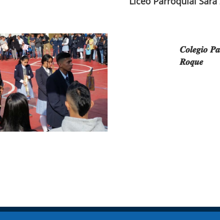
Liceo Parroquial Sara
𝑪𝒐𝒍𝒆𝒈𝒊𝒐 𝑷𝒂
𝑹𝒐𝒒𝒖𝒆