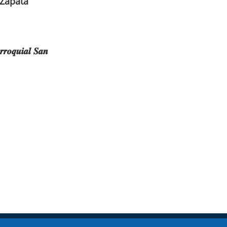
 Zapata
𝒓𝒓𝒐𝒒𝒖𝒊𝒂𝒍 𝑺𝒂𝒏